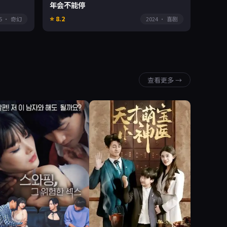
年会不能停
⭐ 8.2
25 · 奇幻
2024 · 喜剧
查看更多 →